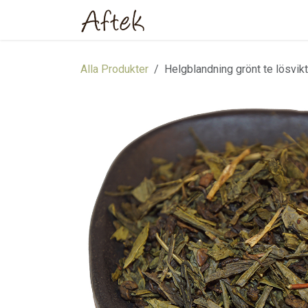
Hoppa till innehåll
Hem
Webbutik
Om oss
Alla Produkter
Helgblandning grönt te lösvik