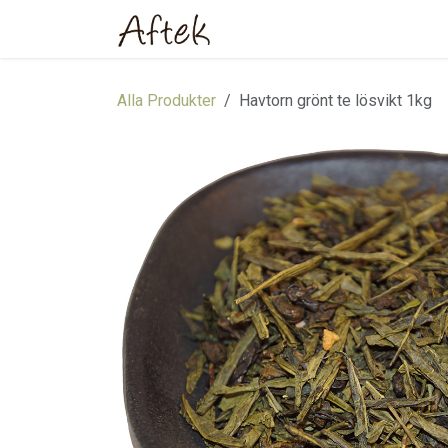
Hoppa till innehåll
Hem
Webbutik
Om oss
Alla Produkter
Havtorn grönt te lösvikt 1kg