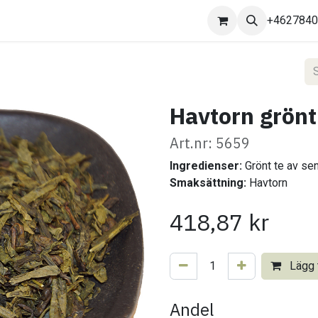
Kontakta oss
+462784
Havtorn grönt 
Art.nr: 5659
Ingredienser:
Grönt te av se
Smaksättning:
Havtorn
418,87
kr
Lägg t
Andel