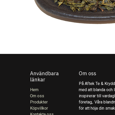
Användbara
Om oss
länkar
På Aftek Te & Kryddo
Hem
med att blanda och l
Om oss
inspirerar till varda
Produkter
företag,. Våra blandn
Köpvillkor
för att höja din sma
Kontakta oss