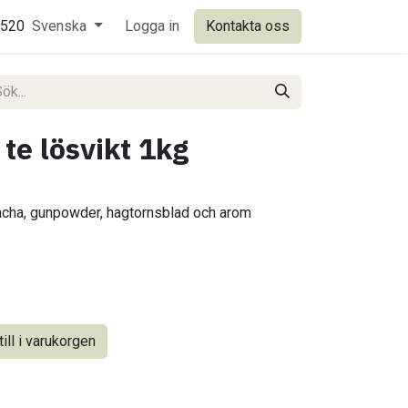
0520
Svenska
Logga in
Kontakta oss
te lösvikt 1kg
ncha, gunpowder, hagtornsblad och arom
ill i varukorgen