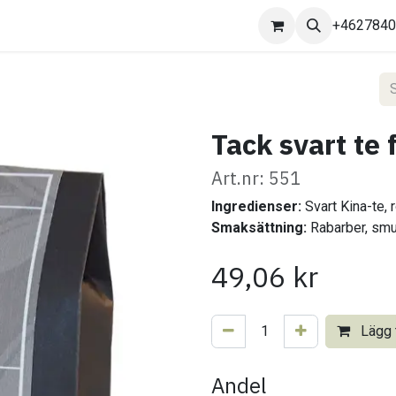
Kontakta oss
+462784
Tack svart te 
Art.nr: 551
Ingredienser:
Svart Kina-te, 
Smaksättning:
Rabarber, smul
49,06
kr
Lägg t
Andel