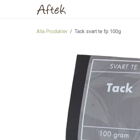
Hoppa till innehåll
Hem
Webbutik
Om oss
Alla Produkter
Tack svart te fp 100g