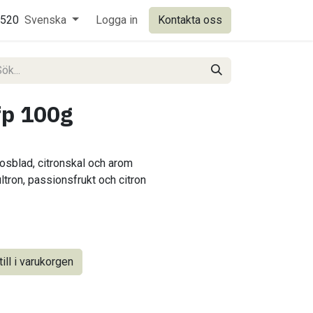
0520
Svenska
Logga in
Kontakta oss
fp 100g
rosblad, citronskal och arom
tron, passionsfrukt och citron
ill i varukorgen