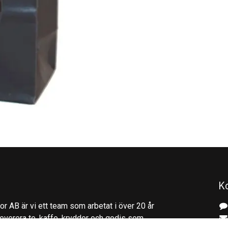
K
r AB är vi ett team som arbetat i över 20 år
everera te, kaffe, kryddor och godis som