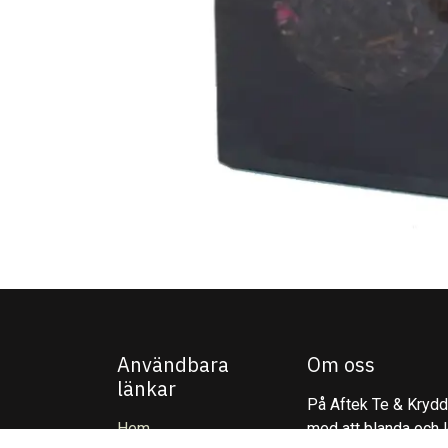
Användbara
Om oss
länkar
På Aftek Te & Kryddo
Hem
med att blanda och l