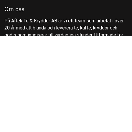
Om oss
På Aftek Te & Kryddor AB är vi ett team som arbetat i över
20 år med att blanda och leverera te, kaffe, kryddor och
godis som inspirerar till vardagliga stunder. Utformade för
individer och företag,. Våra blandningar ger Er tradition,
kvalitet och innovation för att höja din smakupplevelse.
Kontakta oss
Kontakta oss
info@aftek.se
+4627840520