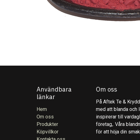
Användbara
Om oss
länkar
På Aftek Te & Kryddo
Hem
med att blanda och l
Om oss
inspirerar till varda
Produkter
företag,. Våra blandn
Köpvillkor
för att höja din sma
Kontakta oss