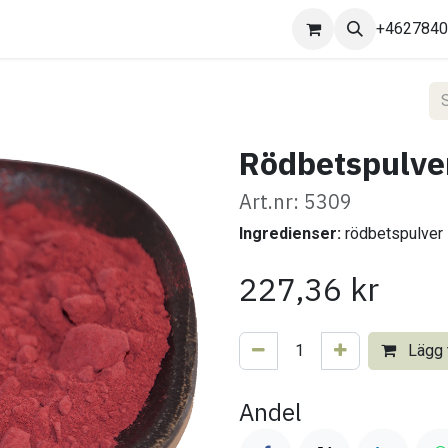
Kontakta oss
+462784
Rödbetspulver
Art.nr: 5309
Ingredienser:
rödbetspulver
227,36
kr
Lägg t
Andel