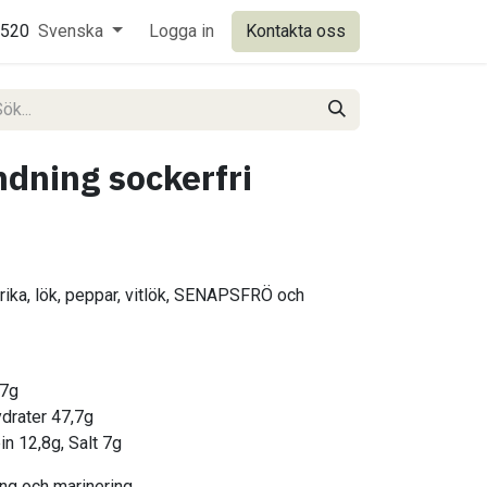
0520
Svenska
Logga in
Kontakta oss
ndning sockerfri
rika, lök, peppar, vitlök, SENAPSFRÖ och
,7g
ydrater 47,7g
in 12,8g, Salt 7g
ning och marinering.