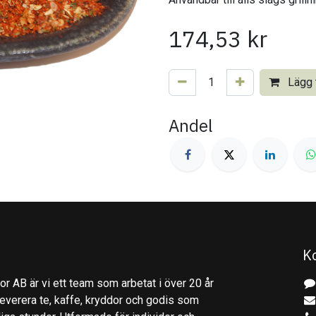
174,53
kr
Lägg t
Andel
K
r AB är vi ett team som arbetat i över 20 år
everera te, kaffe, kryddor och godis som