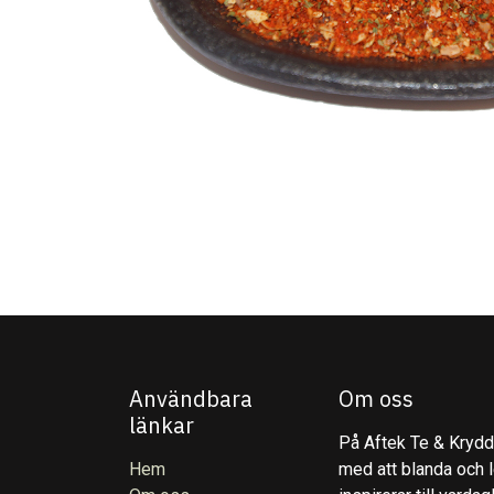
Användbara
Om oss
länkar
På Aftek Te & Kryddo
Hem
med att blanda och l