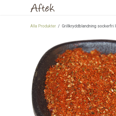
Hoppa till innehåll
Hem
Webbutik
Om oss
Alla Produkter
Grillkryddblandning sockerfri 