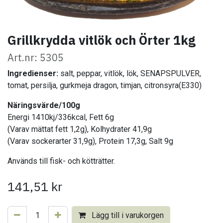
Grillkrydda vitlök och Örter 1kg
Art.nr: 5305
Ingredienser:
salt, peppar, vitlök, lök, SENAPSPULVER,
tomat, persilja, gurkmeja dragon, timjan, citronsyra(E330)
Näringsvärde/100g
Energi 1410kj/336kcal, Fett 6g
(Varav mättat fett 1,2g), Kolhydrater 41,9g
(Varav sockerarter 31,9g), Protein 17,3g, Salt 9g
Används till fisk- och kötträtter.
141,51
kr
Lägg till i varukorgen