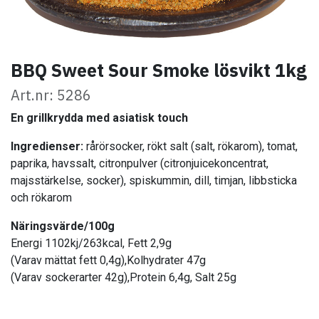
BBQ Sweet Sour Smoke lösvikt 1kg
Art.nr: 5286
En grillkrydda med asiatisk touch
Ingredienser:
rårörsocker, rökt salt (salt, rökarom), tomat,
paprika, havssalt, citronpulver (citronjuicekoncentrat,
majsstärkelse, socker), spiskummin, dill, timjan, libbsticka
och rökarom
Näringsvärde/100g
Energi 1102kj/263kcal, Fett 2,9g
(Varav mättat fett 0,4g),Kolhydrater 47g
(Varav sockerarter 42g),Protein 6,4g, Salt 25g