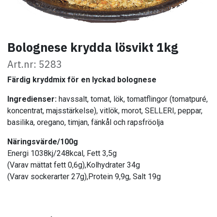
Bolognese krydda lösvikt 1kg
Art.nr: 5283
Färdig kryddmix för en lyckad bolognese
​
Ingredienser:
havssalt, tomat, lök, tomatflingor (tomatpuré,
koncentrat, majsstärkelse), vitlök, morot, SELLERI, peppar,
basilika, oregano, timjan, fänkål och rapsfröolja
Näringsvärde/100g
Energi 1038kj/248kcal, Fett 3,5g
(Varav mättat fett 0,6g),Kolhydrater 34g
(Varav sockerarter 27g),Protein 9,9g, Salt 19g