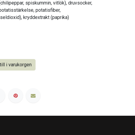
chilipeppar, spiskummin, vitlök), druvsocker,
 potatisstärkelse, potatisfiber,
ldioxid), kryddextrakt (paprika)
ill i varukorgen