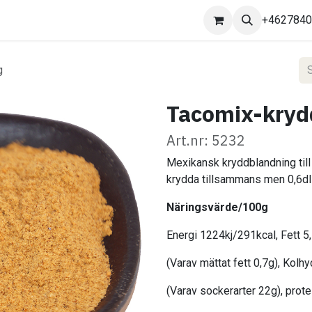
Kontakta oss
+462784
g
Tacomix-krydd
Art.nr: 5232
Mexikansk kryddblandning till 
krydda tillsammans men 0,6dl v
Näringsvärde/100g
Energi 1224kj/291kcal, Fett 5
(Varav mättat fett 0,7g), Kolh
(Varav sockerarter 22g), prote