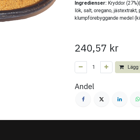
Ingredienser:
Kryddor (27%)(
lök, salt, oregano, jästextrakt,
klumpförebyggande medel (kise
240,57
kr
Lägg t
Andel