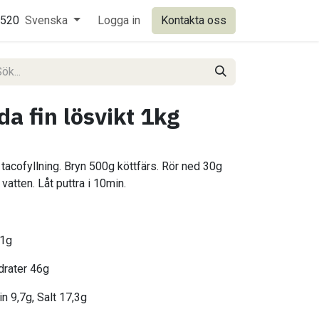
0520
Svenska
Logga in
Kontakta oss
a fin lösvikt 1kg
tacofyllning. Bryn 500g köttfärs. Rör ned 30g
atten. Låt puttra i 10min.
,1g
ydrater 46g
in 9,7g, Salt 17,3g