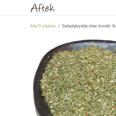
Hoppa till innehåll
Hem
Webbutik
Om oss
Alla Produkter
Salladskrydda örter lösvikt 1