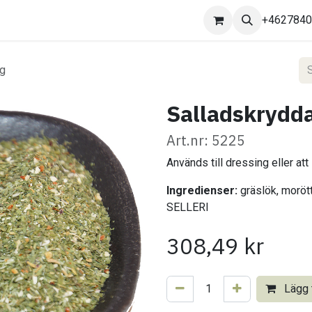
Kontakta oss
+462784
kg
Salladskrydda
Art.nr: 5225
Används till dressing eller att
Ingredienser:
gräslök, morötte
SELLERI
308,49
kr
Lägg t