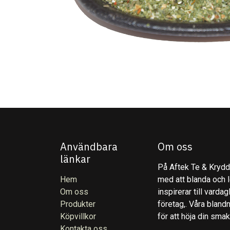
Användbara
Om oss
länkar
På Aftek Te & Kryddo
Hem
med att blanda och l
Om oss
inspirerar till varda
Produkter
företag,. Våra blandn
Köpvillkor
för att höja din sma
Kontakta oss