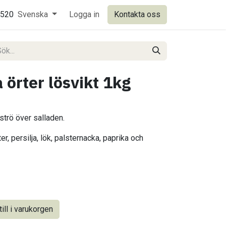
0520
Svenska
Logga in
Kontakta oss
 örter lösvikt 1kg
 strö över salladen.
r, persilja, lök, palsternacka, paprika och
ill i varukorgen