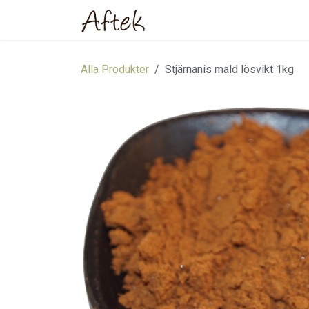
Hoppa till innehåll
Hem
Webbutik
Om oss
Alla Produkter
Stjärnanis mald lösvikt 1kg