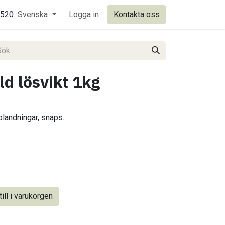
0520
Svenska
Logga in
Kontakta oss
ld lösvikt 1kg
dblandningar, snaps.
ill i varukorgen