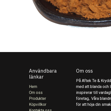
Användbara
Om oss
länkar
På Aftek Te & Kryddo
Hem
med att blanda och l
Om oss
inspirerar till varda
Produkter
företag,. Våra blandn
Köpvillkor
för att höja din sma
Kontakta oss