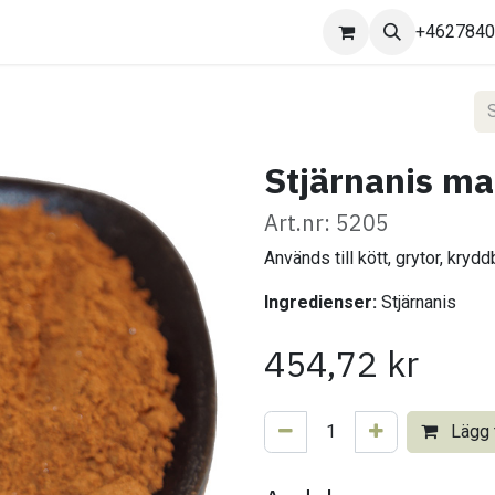
Kontakta oss
+462784
Stjärnanis ma
Art.nr: 5205
Används till kött, grytor, kryd
Ingredienser:
Stjärnanis
454,72
kr
Lägg t