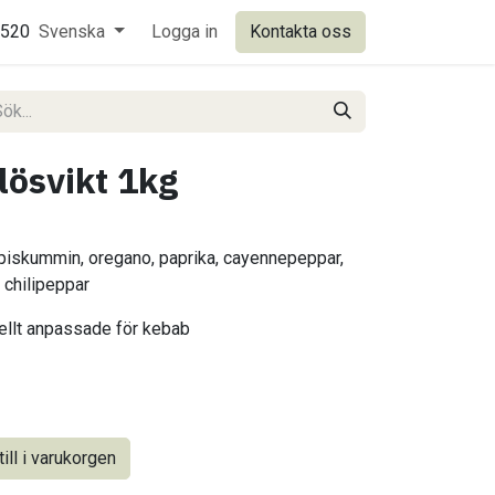
0520
Svenska
Logga in
Kontakta oss
lösvikt 1kg
piskummin, oregano, paprika, cayennepeppar,
h chilipeppar
ellt anpassade för kebab
ill i varukorgen