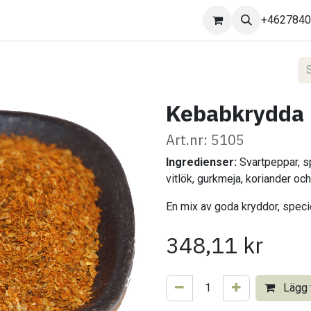
Kontakta oss
+462784
Kebabkrydda 
Art.nr: 5105
Ingredienser:
Svartpeppar, s
vitlök, gurkmeja, koriander oc
En mix av goda kryddor, speci
348,11
kr
Lägg t