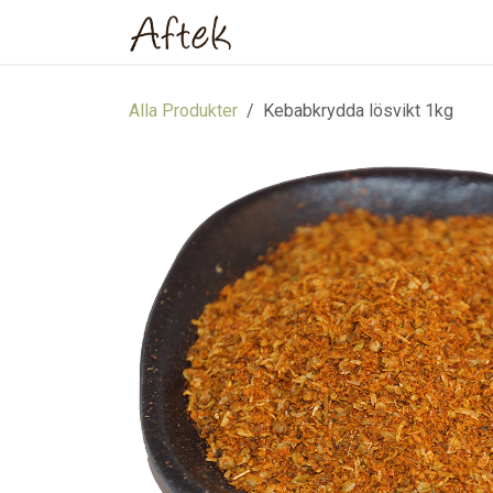
Hoppa till innehåll
Hem
Webbutik
Om oss
Alla Produkter
Kebabkrydda lösvikt 1kg