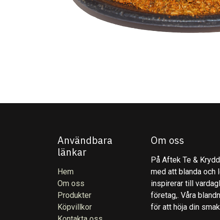
Användbara
Om oss
länkar
På Aftek Te & Kryddo
Hem
med att blanda och l
Om oss
inspirerar till varda
Produkter
företag,. Våra blandn
Köpvillkor
för att höja din sma
Kontakta oss