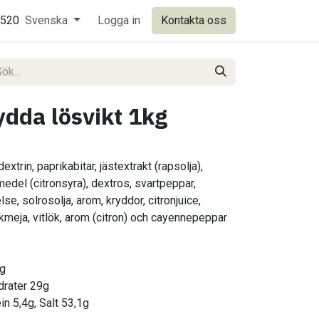
0520
Svenska
Logga in
Kontakta oss
ydda lösvikt 1kg
dextrin, paprikabitar, jästextrakt (rapsolja),
edel (citronsyra), dextros, svartpeppar,
lse, solrosolja, arom, kryddor, citronjuice,
ja, vitlök, arom (citron) och cayennepeppar
5g
ydrater 29g
in 5,4g, Salt 53,1g