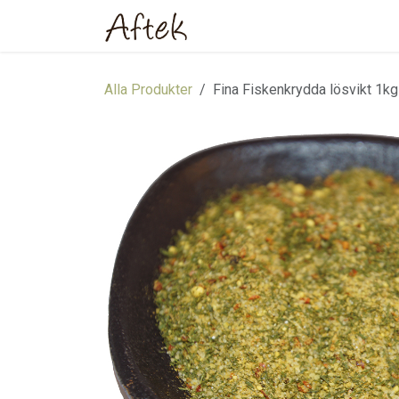
Hoppa till innehåll
Hem
Webbutik
Om oss
Alla Produkter
Fina Fiskenkrydda lösvikt 1kg