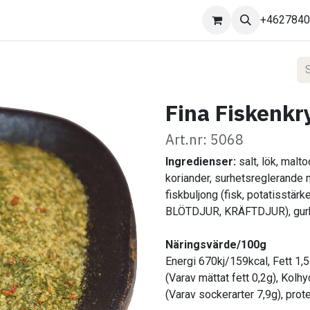
Kontakta oss
+462784
Fina Fiskenkr
Art.nr: 5068
Ingredienser:
salt, lök, malto
koriander, surhetsreglerande m
fiskbuljong (fisk, potatisstärke
BLÖTDJUR, KRÄFTDJUR), gurkme
Näringsvärde/100g
Energi 670kj/159kcal, Fett 1,
(Varav mättat fett 0,2g), Kolh
(Varav sockerarter 7,9g), prote