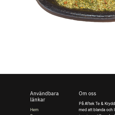
Användbara
Om oss
länkar
På Aftek Te & Kryddo
Hem
med att blanda och l