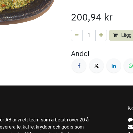
200,94
kr
Lägg t
Andel
K
r AB är vi ett team som arbetat i över 20 år
everera te, kaffe, kryddor och godis som