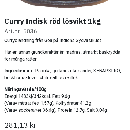
Curry Indisk röd lösvikt 1kg
Art.nr: 5036
Curryblandning från Goa på Indiens Sydvästkust
Har en annan grundkaraktär än madras, utmärkt baskrydda
för många rätter
Ingredienser:
Paprika, gurkmeja, koriander, SENAPSFRÖ
,
bockhornsklöver, chili, salt och vitlök
Näringsvärde/100g
Energi 1433kj/342kcal, Fett 9,6g
(Varav mättat fett 1,57g), Kolhydrater 41,2g
(Varav sockerarter 36,6g), Protein 12,7g, Salt 3,04g
281,13
kr