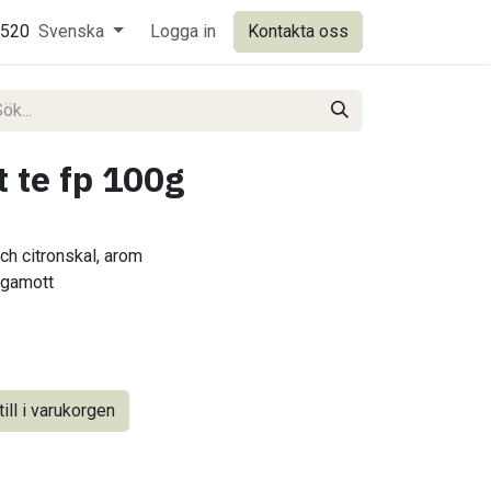
0520
Svenska
Logga in
Kontakta oss
t te fp 100g
ch citronskal, arom
rgamott
ill i varukorgen