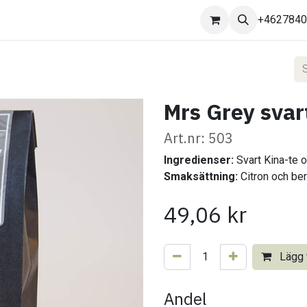
Kontakta oss
+462784
Mrs Grey svar
Art.nr: 503
Ingredienser:
Svart Kina-te o
Smaksättning:
Citron och be
49,06
kr
Lägg t
Andel