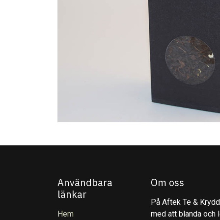
Användbara
Om oss
länkar
På Aftek Te & Kryddo
Hem
med att blanda och l