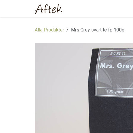
Hoppa till innehåll
Hem
Webbutik
Om oss
Alla Produkter
Mrs Grey svart te fp 100g