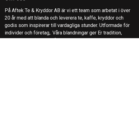
På Aftek Te & Kryddor AB är vi ett team som arbetat i över
20 år med att blanda och leverera te, kaffe, kryddor och
godis som inspirerar till vardagliga stunder. Utformade för
individer och företag,. Våra blandningar ger Er tradition,
kvalitet och innovation för att höja din smakupplevelse.
Kontakta oss
Kontakta oss
info@aftek.se
+4627840520