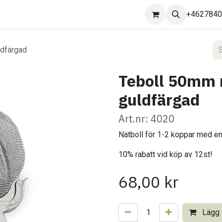
Kontakta oss
+462784
dfärgad
Teboll 50mm 
guldfärgad
Art.nr: 4020
Nätboll för 1-2 koppar med en 
10% rabatt vid köp av 12st!
68,00
kr
Lägg t