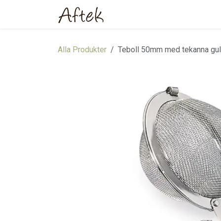
Hoppa till innehåll
Hem
Webbutik
Om oss
Alla Produkter
Teboll 50mm med tekanna gul