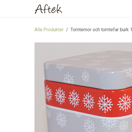
Hoppa till innehåll
Hem
Webbutik
Om oss
Alla Produkter
Tomtemor och tomtefar burk 