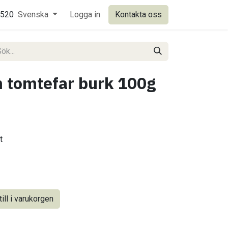
0520
Svenska
Logga in
Kontakta oss
 tomtefar burk 100g
t
ill i varukorgen