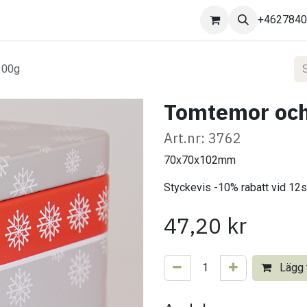
Kontakta oss
+462784
100g
Tomtemor och
Art.nr: 3762
70x70x102mm
Styckevis -10% rabatt vid 12s
47,20
kr
Lägg t