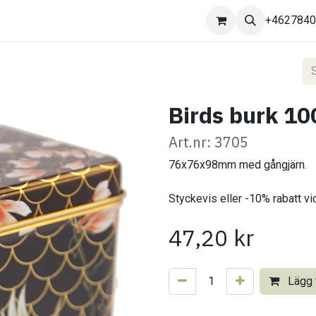
Kontakta oss
+462784
Birds burk 10
Art.nr: 3705
76x76x98mm med gångjärn.
Styckevis eller -10% rabatt vi
47,20
kr
Lägg t