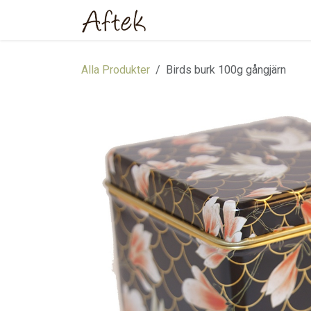
Hoppa till innehåll
Hem
Webbutik
Om oss
Alla Produkter
Birds burk 100g gångjärn