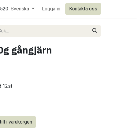
0520
Svenska
Logga in
Kontakta oss
0g gångjärn
d 12st
ill i varukorgen