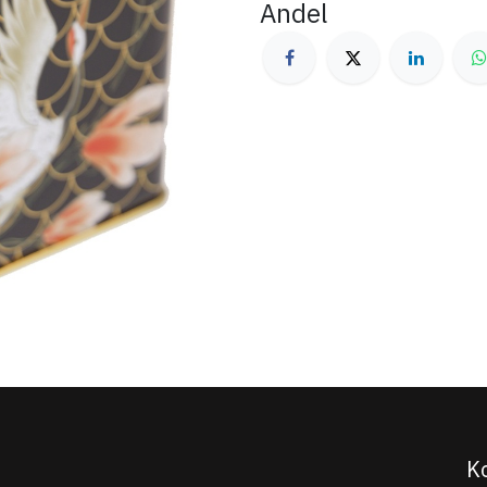
Andel
K