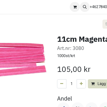
Kontakta oss
+462784
11cm Magenta
Art.nr: 3080
1000st/krt
105,00
kr
Lägg t
Andel