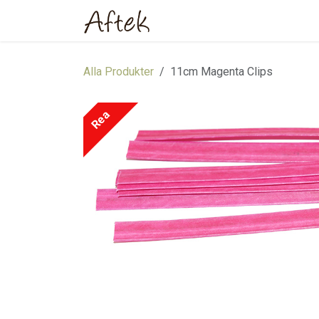
Hoppa till innehåll
Hem
Webbutik
Om oss
Alla Produkter
11cm Magenta Clips
Rea