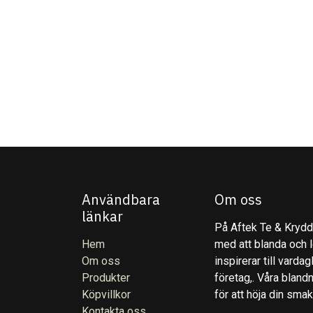
Användbara
Om oss
länkar
På Aftek Te & Kryddo
Hem
med att blanda och l
Om oss
inspirerar till varda
Produkter
företag,. Våra blandn
Köpvillkor
för att höja din sma
Kontakta oss