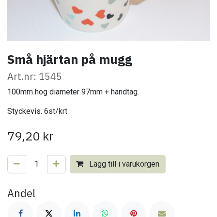
Små hjärtan på mugg
Art.nr: 1545
100mm hög diameter 97mm + handtag.
Styckevis. 6st/krt
79,20
kr
Lägg till i varukorgen
Andel